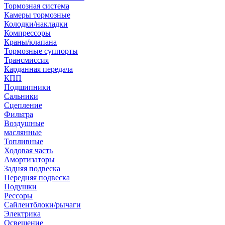
Тормозная система
Камеры тормозные
Колодки/накладки
Компрессоры
Краны/клапана
Тормозные суппорты
Трансмиссия
Карданная передача
КПП
Подшипники
Сальники
Сцепление
Фильтра
Воздушные
маслянные
Топливные
Ходовая часть
Амортизаторы
Задняя подвеска
Передняя подвеска
Подушки
Рессоры
Сайлентблоки/рычаги
Электрика
Освещение