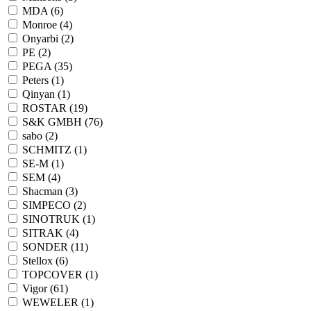
MDA (
6
)
Monroe (
4
)
Onyarbi (
2
)
PE (
2
)
PEGA (
35
)
Peters (
1
)
Qinyan (
1
)
ROSTAR (
19
)
S&K GMBH (
76
)
sabo (
2
)
SCHMITZ (
1
)
SE-M (
1
)
SEM (
4
)
Shacman (
3
)
SIMPECO (
2
)
SINOTRUK (
1
)
SITRAK (
4
)
SONDER (
11
)
Stellox (
6
)
TOPCOVER (
1
)
Vigor (
61
)
WEWELER (
1
)