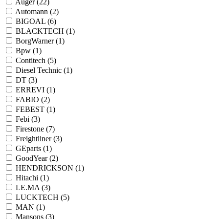
Auger (
22
)
Automann (
2
)
BIGOAL (
6
)
BLACKTECH (
1
)
BorgWarner (
1
)
Bpw (
1
)
Contitech (
5
)
Diesel Technic (
1
)
DT (
3
)
ERREVI (
1
)
FABIO (
2
)
FEBEST (
1
)
Febi (
3
)
Firestone (
7
)
Freightliner (
3
)
GEparts (
1
)
GoodYear (
2
)
HENDRICKSON (
1
)
Hitachi (
1
)
LE.MA (
3
)
LUCKTECH (
5
)
MAN (
1
)
Mansons (
3
)