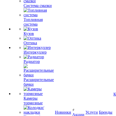
Система смазки
Топливная
система
Кузов
Оптика
Интеркуллер
Радиатор
Расширительные
бачки
К
Камеры
тормозные
Новинки
Услуги
Бренды
Акции