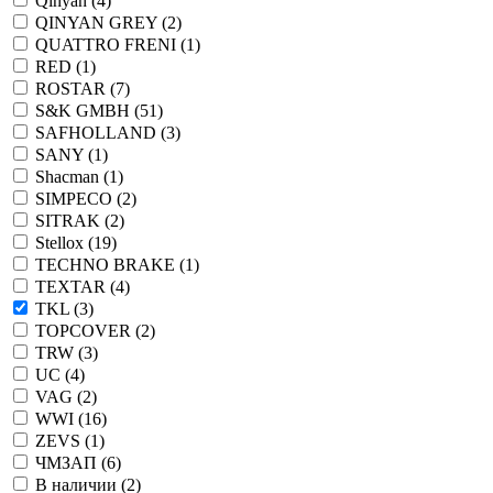
Qinyan (
4
)
QINYAN GREY (
2
)
QUATTRO FRENI (
1
)
RED (
1
)
ROSTAR (
7
)
S&K GMBH (
51
)
SAFHOLLAND (
3
)
SANY (
1
)
Shacman (
1
)
SIMPECO (
2
)
SITRAK (
2
)
Stellox (
19
)
TECHNO BRAKE (
1
)
TEXTAR (
4
)
TKL (
3
)
TOPCOVER (
2
)
TRW (
3
)
UC (
4
)
VAG (
2
)
WWI (
16
)
ZEVS (
1
)
ЧМЗАП (
6
)
В наличии (
2
)