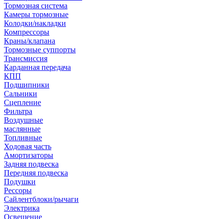
Тормозная система
Камеры тормозные
Колодки/накладки
Компрессоры
Краны/клапана
Тормозные суппорты
Трансмиссия
Карданная передача
КПП
Подшипники
Сальники
Сцепление
Фильтра
Воздушные
маслянные
Топливные
Ходовая часть
Амортизаторы
Задняя подвеска
Передняя подвеска
Подушки
Рессоры
Сайлентблоки/рычаги
Электрика
Освещение