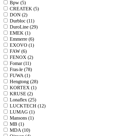
Bpw (
5
)
CREATEK (
5
)
DON (
2
)
Durbloc (
11
)
DuroLine (
29
)
EMEK (
1
)
Emmerre (
6
)
EXOVO (
1
)
FAW (
6
)
FENOX (
2
)
Fomar (
11
)
Fras-le (
78
)
FUWA (
1
)
Hengtong (
28
)
KORTEX (
1
)
KRUSE (
2
)
Lonaflex (
25
)
LUCKTECH (
12
)
LUMAG (
1
)
Mansons (
1
)
MB (
1
)
MDA (
10
)