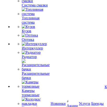
Система смазки
Топливная
система
Кузов
Оптика
Интеркуллер
Радиатор
Расширительные
бачки
К
Камеры
тормозные
Новинки
Услуги
Бренды
Акции