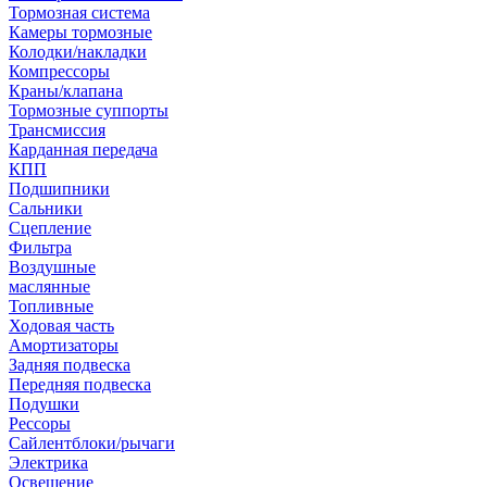
Тормозная система
Камеры тормозные
Колодки/накладки
Компрессоры
Краны/клапана
Тормозные суппорты
Трансмиссия
Карданная передача
КПП
Подшипники
Сальники
Сцепление
Фильтра
Воздушные
маслянные
Топливные
Ходовая часть
Амортизаторы
Задняя подвеска
Передняя подвеска
Подушки
Рессоры
Сайлентблоки/рычаги
Электрика
Освещение