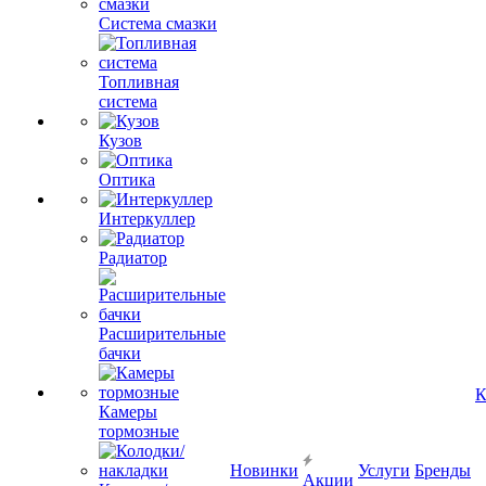
Система смазки
Топливная
система
Кузов
Оптика
Интеркуллер
Радиатор
Расширительные
бачки
К
Камеры
тормозные
Новинки
Услуги
Бренды
Акции