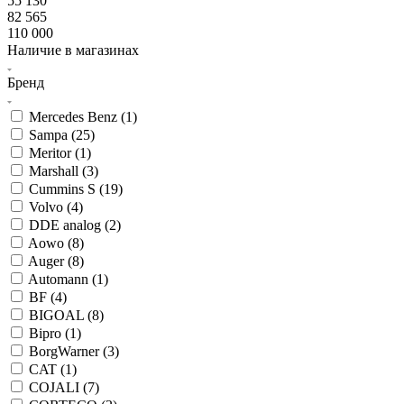
55 130
82 565
110 000
Наличие в магазинах
Бренд
Mercedes Benz (
1
)
Sampa (
25
)
Meritor (
1
)
Marshall (
3
)
Cummins S (
19
)
Volvo (
4
)
DDE analog (
2
)
Aowo (
8
)
Auger (
8
)
Automann (
1
)
BF (
4
)
BIGOAL (
8
)
Bipro (
1
)
BorgWarner (
3
)
CAT (
1
)
COJALI (
7
)