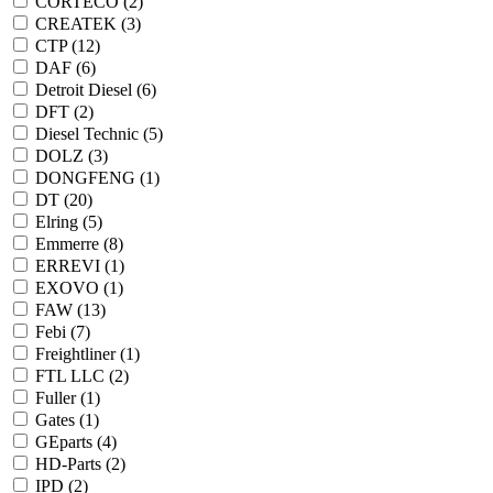
CORTECO (
2
)
CREATEK (
3
)
CTP (
12
)
DAF (
6
)
Detroit Diesel (
6
)
DFT (
2
)
Diesel Technic (
5
)
DOLZ (
3
)
DONGFENG (
1
)
DT (
20
)
Elring (
5
)
Emmerre (
8
)
ERREVI (
1
)
EXOVO (
1
)
FAW (
13
)
Febi (
7
)
Freightliner (
1
)
FTL LLC (
2
)
Fuller (
1
)
Gates (
1
)
GEparts (
4
)
HD-Parts (
2
)
IPD (
2
)