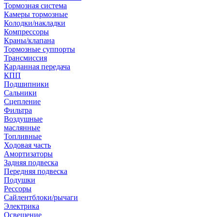
Тормозная система
Камеры тормозные
Колодки/накладки
Компрессоры
Краны/клапана
Тормозные суппорты
Трансмиссия
Карданная передача
КПП
Подшипники
Сальники
Сцепление
Фильтра
Воздушные
маслянные
Топливные
Ходовая часть
Амортизаторы
Задняя подвеска
Передняя подвеска
Подушки
Рессоры
Сайлентблоки/рычаги
Электрика
Освещение