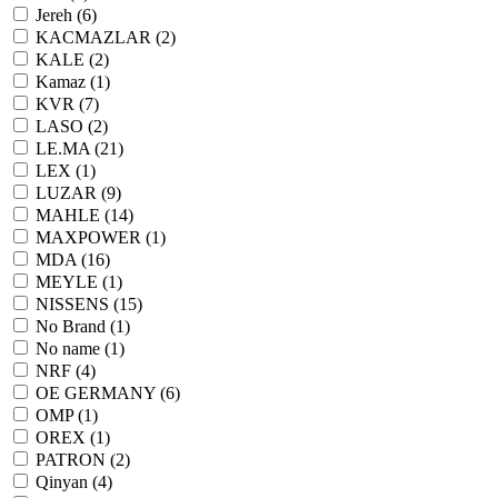
Jereh (
6
)
KACMAZLAR (
2
)
KALE (
2
)
Kamaz (
1
)
KVR (
7
)
LASO (
2
)
LE.MA (
21
)
LEX (
1
)
LUZAR (
9
)
MAHLE (
14
)
MAXPOWER (
1
)
MDA (
16
)
MEYLE (
1
)
NISSENS (
15
)
No Brand (
1
)
No name (
1
)
NRF (
4
)
OE GERMANY (
6
)
OMP (
1
)
OREX (
1
)
PATRON (
2
)
Qinyan (
4
)