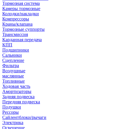
Тормозная система
Камеры тормозные
Колодки/накладки
Компрессоры
Краны/клапана
Тормозные суппорты
Трансмиссия
Карданная передача
КПП
Подшипники
Сальники
Сцепление
Фильтра
Воздушные
маслянные
Топливные
Ходовая часть
Амортизаторы
Задняя подвеска
Передняя подвеска
Подушки
Рессоры
Сайлентблоки/рычаги
Электрика
Освещение