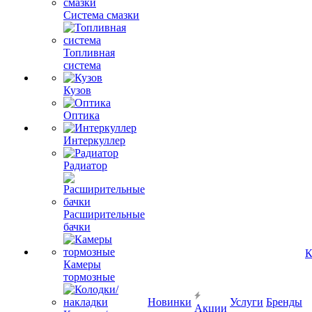
Система смазки
Топливная
система
Кузов
Оптика
Интеркуллер
Радиатор
Расширительные
бачки
К
Камеры
тормозные
Новинки
Услуги
Бренды
Акции