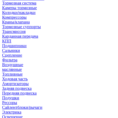
Тормозная система
Камеры тормозные
Колодки/накладки
Компрессоры
Краны/клапана
Тормозные суппорты
Трансмиссия
Карданная передача
КПП
Подшипники
Сальники
Сцепление
Фильтра
Воздушные
маслянные
Топливные
Ходовая часть
Амортизаторы
Задняя подвеска
Передняя подвеска
Подушки
Рессоры
Сайлентблоки/рычаги
Электрика
Освещение