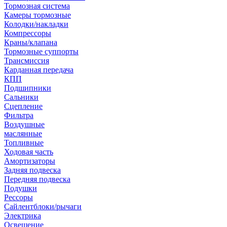
Тормозная система
Камеры тормозные
Колодки/накладки
Компрессоры
Краны/клапана
Тормозные суппорты
Трансмиссия
Карданная передача
КПП
Подшипники
Сальники
Сцепление
Фильтра
Воздушные
маслянные
Топливные
Ходовая часть
Амортизаторы
Задняя подвеска
Передняя подвеска
Подушки
Рессоры
Сайлентблоки/рычаги
Электрика
Освещение