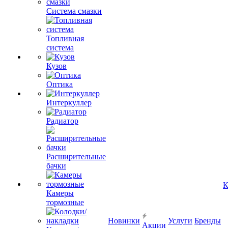
Система смазки
Топливная
система
Кузов
Оптика
Интеркуллер
Радиатор
Расширительные
бачки
К
Камеры
тормозные
Новинки
Услуги
Бренды
Акции