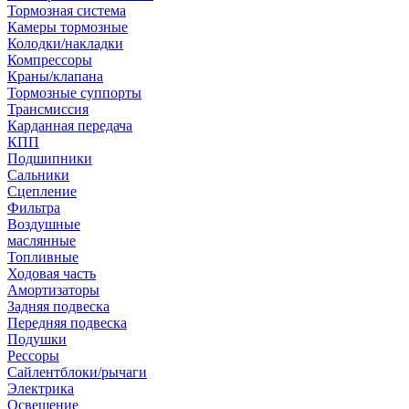
Тормозная система
Камеры тормозные
Колодки/накладки
Компрессоры
Краны/клапана
Тормозные суппорты
Трансмиссия
Карданная передача
КПП
Подшипники
Сальники
Сцепление
Фильтра
Воздушные
маслянные
Топливные
Ходовая часть
Амортизаторы
Задняя подвеска
Передняя подвеска
Подушки
Рессоры
Сайлентблоки/рычаги
Электрика
Освещение