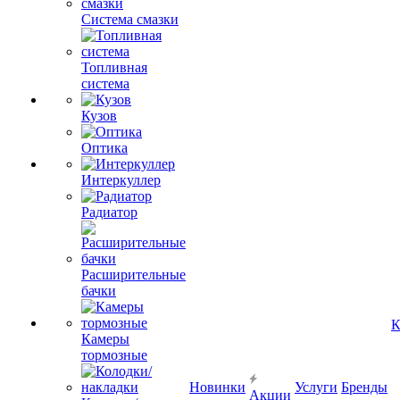
Система смазки
Топливная
система
Кузов
Оптика
Интеркуллер
Радиатор
Расширительные
бачки
К
Камеры
тормозные
Новинки
Услуги
Бренды
Акции