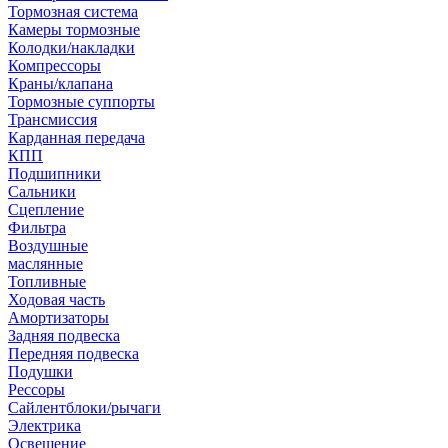
Тормозная система
Камеры тормозные
Колодки/накладки
Компрессоры
Краны/клапана
Тормозные суппорты
Трансмиссия
Карданная передача
КПП
Подшипники
Сальники
Сцепление
Фильтра
Воздушные
маслянные
Топливные
Ходовая часть
Амортизаторы
Задняя подвеска
Передняя подвеска
Подушки
Рессоры
Сайлентблоки/рычаги
Электрика
Освещение