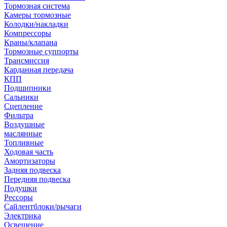
Тормозная система
Камеры тормозные
Колодки/накладки
Компрессоры
Краны/клапана
Тормозные суппорты
Трансмиссия
Карданная передача
КПП
Подшипники
Сальники
Сцепление
Фильтра
Воздушные
маслянные
Топливные
Ходовая часть
Амортизаторы
Задняя подвеска
Передняя подвеска
Подушки
Рессоры
Сайлентблоки/рычаги
Электрика
Освещение