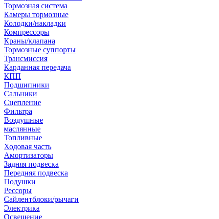
Тормозная система
Камеры тормозные
Колодки/накладки
Компрессоры
Краны/клапана
Тормозные суппорты
Трансмиссия
Карданная передача
КПП
Подшипники
Сальники
Сцепление
Фильтра
Воздушные
маслянные
Топливные
Ходовая часть
Амортизаторы
Задняя подвеска
Передняя подвеска
Подушки
Рессоры
Сайлентблоки/рычаги
Электрика
Освещение