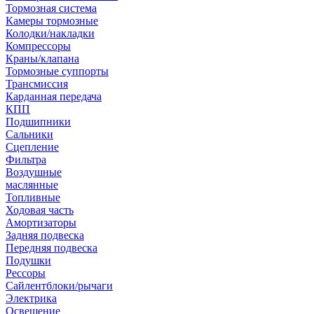
Тормозная система
Камеры тормозные
Колодки/накладки
Компрессоры
Краны/клапана
Тормозные суппорты
Трансмиссия
Карданная передача
КПП
Подшипники
Сальники
Сцепление
Фильтра
Воздушные
маслянные
Топливные
Ходовая часть
Амортизаторы
Задняя подвеска
Передняя подвеска
Подушки
Рессоры
Сайлентблоки/рычаги
Электрика
Освещение