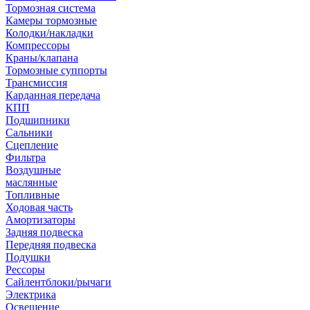
Тормозная система
Камеры тормозные
Колодки/накладки
Компрессоры
Краны/клапана
Тормозные суппорты
Трансмиссия
Карданная передача
КПП
Подшипники
Сальники
Сцепление
Фильтра
Воздушные
маслянные
Топливные
Ходовая часть
Амортизаторы
Задняя подвеска
Передняя подвеска
Подушки
Рессоры
Сайлентблоки/рычаги
Электрика
Освещение