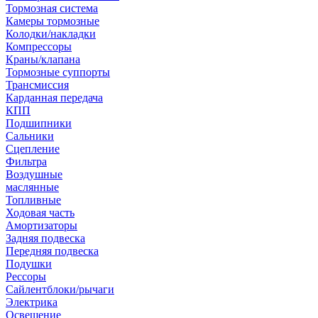
Тормозная система
Камеры тормозные
Колодки/накладки
Компрессоры
Краны/клапана
Тормозные суппорты
Трансмиссия
Карданная передача
КПП
Подшипники
Сальники
Сцепление
Фильтра
Воздушные
маслянные
Топливные
Ходовая часть
Амортизаторы
Задняя подвеска
Передняя подвеска
Подушки
Рессоры
Сайлентблоки/рычаги
Электрика
Освещение