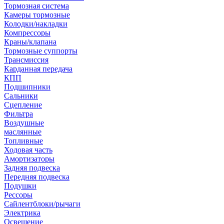
Тормозная система
Камеры тормозные
Колодки/накладки
Компрессоры
Краны/клапана
Тормозные суппорты
Трансмиссия
Карданная передача
КПП
Подшипники
Сальники
Сцепление
Фильтра
Воздушные
маслянные
Топливные
Ходовая часть
Амортизаторы
Задняя подвеска
Передняя подвеска
Подушки
Рессоры
Сайлентблоки/рычаги
Электрика
Освещение