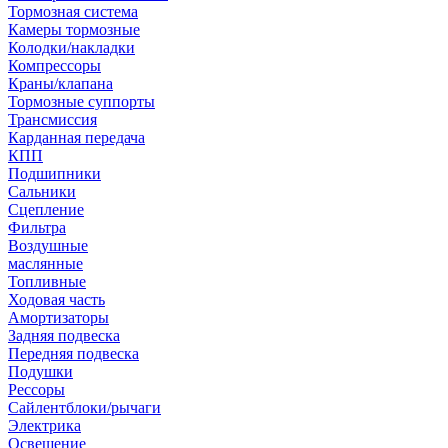
Тормозная система
Камеры тормозные
Колодки/накладки
Компрессоры
Краны/клапана
Тормозные суппорты
Трансмиссия
Карданная передача
КПП
Подшипники
Сальники
Сцепление
Фильтра
Воздушные
маслянные
Топливные
Ходовая часть
Амортизаторы
Задняя подвеска
Передняя подвеска
Подушки
Рессоры
Сайлентблоки/рычаги
Электрика
Освещение