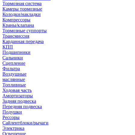
Тормозная система
Камеры тормозные
Колодки/накладки
Компрессоры
Краны/клапана
Тормозные суппорты
Трансмиссия
Карданная передача
КПП
Подшипники
Сальники
Сцепление
Фильтра
Воздушные
маслянные
Топливные
Ходовая часть
Амортизаторы
Задняя подвеска
Передняя подвеска
Подушки
Рессоры
Сайлентблоки/рычаги
Электрика
Освещение