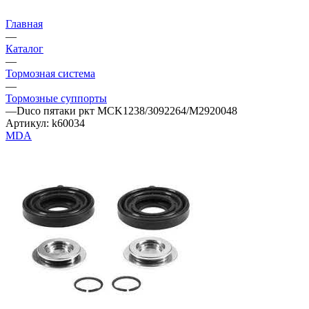
Главная
—
Каталог
—
Тормозная система
—
Тормозные суппорты
—
Duco пятаки ркт MCK1238/3092264/M2920048
Артикул:
k60034
MDA