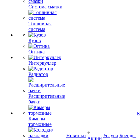
Система смазки
Топливная
система
Кузов
Оптика
Интеркуллер
Радиатор
Расширительные
бачки
К
Камеры
тормозные
Новинки
Услуги
Бренды
Акции