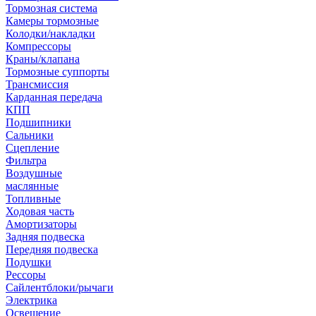
Тормозная система
Камеры тормозные
Колодки/накладки
Компрессоры
Краны/клапана
Тормозные суппорты
Трансмиссия
Карданная передача
КПП
Подшипники
Сальники
Сцепление
Фильтра
Воздушные
маслянные
Топливные
Ходовая часть
Амортизаторы
Задняя подвеска
Передняя подвеска
Подушки
Рессоры
Сайлентблоки/рычаги
Электрика
Освещение