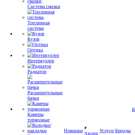
Система смазки
Топливная
система
Кузов
Оптика
Интеркуллер
Радиатор
Расширительные
бачки
К
Камеры
тормозные
Новинки
Услуги
Бренды
Акции