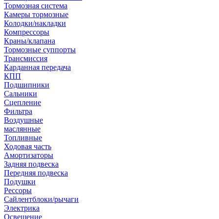
Тормозная система
Камеры тормозные
Колодки/накладки
Компрессоры
Краны/клапана
Тормозные суппорты
Трансмиссия
Карданная передача
КПП
Подшипники
Сальники
Сцепление
Фильтра
Воздушные
маслянные
Топливные
Ходовая часть
Амортизаторы
Задняя подвеска
Передняя подвеска
Подушки
Рессоры
Сайлентблоки/рычаги
Электрика
Освещение