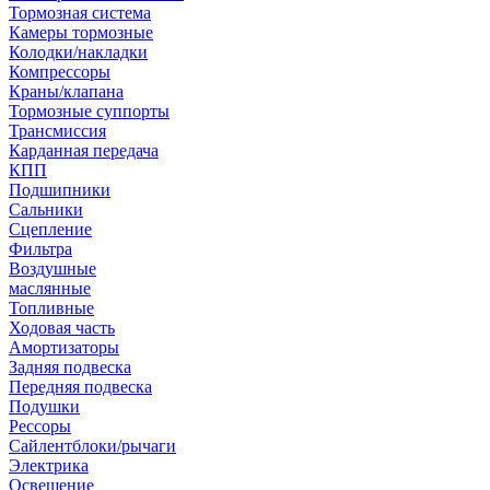
Тормозная система
Камеры тормозные
Колодки/накладки
Компрессоры
Краны/клапана
Тормозные суппорты
Трансмиссия
Карданная передача
КПП
Подшипники
Сальники
Сцепление
Фильтра
Воздушные
маслянные
Топливные
Ходовая часть
Амортизаторы
Задняя подвеска
Передняя подвеска
Подушки
Рессоры
Сайлентблоки/рычаги
Электрика
Освещение